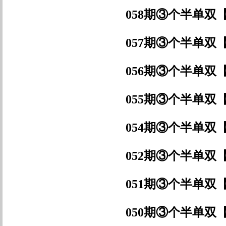
058期③个半单双
057期③个半单双
056期③个半单双
055期③个半单双
054期③个半单双
052期③个半单双
051期③个半单双
050期③个半单双