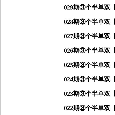
029期③个半单双
028期③个半单双
027期③个半单双
026期③个半单双
025期③个半单双
024期③个半单双
023期③个半单双
022期③个半单双