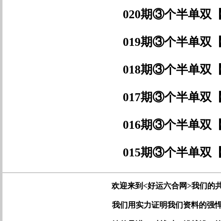
020期③个半单双
019期③个半单双
018期③个半单双
017期③个半单双
016期③个半单双
015期③个半单双
欢迎来到<好运六合网>我们的
我们用实力证明我们资料的强