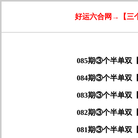
好运六合网→【三
085期③个半单
084期③个半单双
083期③个半单双
082期③个半单双
081期③个半单双